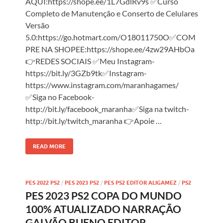
AQUI:https://shope.ee/1L7GdlRv9s ✅Curso
Completo de Manutenção e Conserto de Celulares
Versão
5.0:https://go.hotmart.com/O18011750O✅COM
PRE NA SHOPEE:https://shope.ee/4zw29AHbOa
👉REDES SOCIAIS ✅Meu Instagram-
https://bit.ly/3GZb9tk✅Instagram-
https://www.instagram.com/maranhagames/
✅Siga no Facebook-
http://bit.ly/facebook_maranha✅Siga na twitch-
http://bit.ly/twitch_maranha 👉Apoie …
READ MORE
PES 2022 PS2
/
PES 2023 PS2
/
PES PS2 EDITOR ALIGAMEZ
/
PS2
PES 2023 PS2 COPA DO MUNDO
100% ATUALIZADO NARRAÇÃO
GALVÃO BUENO EDITOR