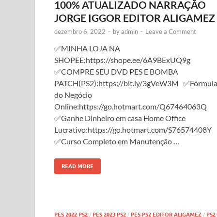
100% ATUALIZADO NARRAÇÃO
JORGE IGGOR EDITOR ALIGAMEZ
dezembro 6, 2022
-
by
admin
-
Leave a Comment
✅MINHA LOJA NA
SHOPEE:https://shope.ee/6A9BExUQ9g
✅COMPRE SEU DVD PES E BOMBA
PATCH(PS2):https://bit.ly/3gVeW3M ✅Fórmul
do Negócio
Online:https://go.hotmart.com/Q67464063Q
✅Ganhe Dinheiro em casa Home Office
Lucrativo:https://go.hotmart.com/S76574408Y
✅Curso Completo em Manutenção …
READ MORE
PES 2022 PS2
/
PES 2023 PS2
/
PES PS2 EDITOR ALIGAMEZ
/
PS2