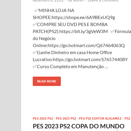
dezembro 6, 2022
-
by
admin
-
Leave a Comment
✅MINHA LOJA NA
SHOPEE:https://shope.ee/6A9BExUQ9g
✅COMPRE SEU DVD PES E BOMBA
PATCH(PS2):https://bit.ly/3gVeW3M ✅Fórmul
do Negócio
Online:https://go.hotmart.com/Q67464063Q
✅Ganhe Dinheiro em casa Home Office
Lucrativo:https://go.hotmart.com/S76574408Y
✅Curso Completo em Manutenção …
READ MORE
PES 2022 PS2
/
PES 2023 PS2
/
PES PS2 EDITOR ALIGAMEZ
/
PS2
PES 2023 PS2 COPA DO MUNDO