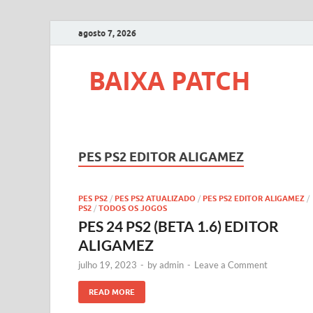
agosto 7, 2026
BAIXA PATCH
PES PS2 EDITOR ALIGAMEZ
PES PS2
/
PES PS2 ATUALIZADO
/
PES PS2 EDITOR ALIGAMEZ
/
PS2
/
TODOS OS JOGOS
PES 24 PS2 (BETA 1.6) EDITOR
ALIGAMEZ
julho 19, 2023
-
by
admin
-
Leave a Comment
READ MORE