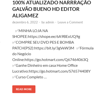
100% ATUALIZADO NARRRAÇÃO
GALVÃO BUENO HD EDITOR
ALIGAMEZ
dezembro 6, 2022
-
by
admin
-
Leave a Comment
✅MINHA LOJA NA
SHOPEE:https://shope.ee/6A9BExUQ9g
a
✅COMPRE SEU DVD PES E BOMBA
PATCH(PS2):https://bit.ly/3gVeW3M ✅Fórmula
do Negócio
Online:https://go.hotmart.com/Q67464063Q
✅Ganhe Dinheiro em casa Home Office
Lucrativo:https://go.hotmart.com/S76574408Y
✅Curso Completo …
READ MORE