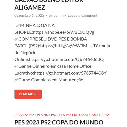
ALIGAMEZ
dezembro 6, 2022
-
by
admin
-
Leave a Comment
✅MINHA LOJA NA
a
SHOPEE:https://shope.ee/6A9BExUQ9g
✅COMPRE SEU DVD PES E BOMBA
PATCH(PS2):https://bit.ly/3gVeW3M ✅Fórmula
do Negócio
Online:https://go.hotmart.com/Q67464063Q
✅Ganhe Dinheiro em casa Home Office
Lucrativo:https://go.hotmart.com/S76574408Y
✅Curso Completo em Manutenção …
READ MORE
PES 2022 PS2
/
PES 2023 PS2
/
PES PS2 EDITOR ALIGAMEZ
/
PS2
PES 2023 PS2 COPA DO MUNDO