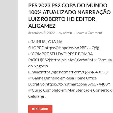
PES 2023 PS2 COPA DO MUNDO
100% ATUALIZADO NARRRAÇÃO
LUIZ ROBERTO HD EDITOR
ALIGAMEZ
dezembro 6, 2022
-
by
admin
-
Leave a Comment
✅MINHA LOJA NA
SHOPEE:https://shope.ee/6A9BExUQ9g
✅COMPRE SEU DVD PES E BOMBA
PATCH(PS2):https://bit.ly/3gVeW3M ✅Fórmula
do Negócio
Online:https://go.hotmart.com/Q67464063Q
✅Ganhe Dinheiro em casa Home Office
Lucrativo:https://go.hotmart.com/S76574408Y
✅Curso Completo em Manutenção e Conserto d
Celulares …
READ MORE