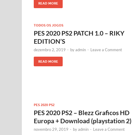
READ MORE
TODOS OS JOGOS
PES 2020 PS2 PATCH 1.0 – RIKY
EDITION’S
dezembro 2, 2019
-
by
admin
-
Leave a Comment
READ MORE
PES 2020 PS2
PES 2020 PS2 – Blezz Graficos HD
Europa + Download (playstation 2)
novembro 29, 2019
-
by
admin
-
Leave a Comment