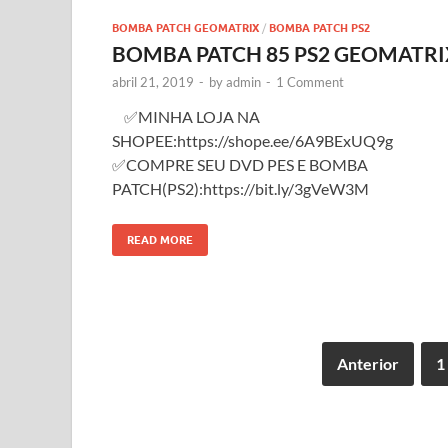
BOMBA PATCH GEOMATRIX
/
BOMBA PATCH PS2
BOMBA PATCH 85 PS2 GEOMATRI
abril 21, 2019
-
by
admin
-
1 Comment
✅MINHA LOJA NA
SHOPEE:https://shope.ee/6A9BExUQ9g
✅COMPRE SEU DVD PES E BOMBA
PATCH(PS2):https://bit.ly/3gVeW3M
READ MORE
Anterior
1