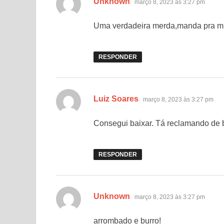
Unknown
março 8, 2023 às 3:27 pm
Uma verdadeira merda,manda pra m
RESPONDER
disse:
Luiz Soares
março 8, 2023 às 3:27 pm
Consegui baixar. Tá reclamando de 
RESPONDER
disse:
Unknown
março 8, 2023 às 3:27 pm
arrombado e burro!