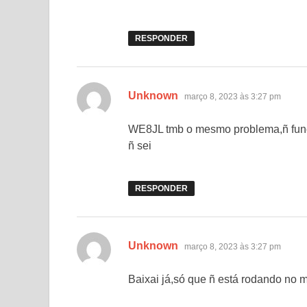
RESPONDER
disse:
Unknown
março 8, 2023 às 3:27 pm
WE8JL tmb o mesmo problema,ñ funci
ñ sei
RESPONDER
disse:
Unknown
março 8, 2023 às 3:27 pm
Baixai já,só que ñ está rodando no 