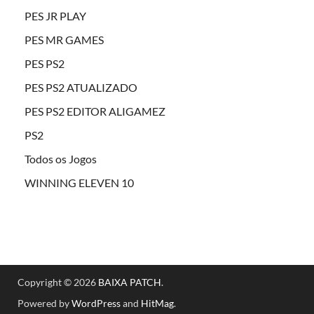
PES JR PLAY
PES MR GAMES
PES PS2
PES PS2 ATUALIZADO
PES PS2 EDITOR ALIGAMEZ
PS2
Todos os Jogos
WINNING ELEVEN 10
Copyright © 2026
BAIXA PATCH
.
Powered by
WordPress
and
HitMag
.