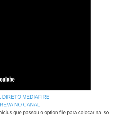
K DIRETO MEDIAFIRE
CREVA NO CANAL
cius que passou o option file para colocar na iso