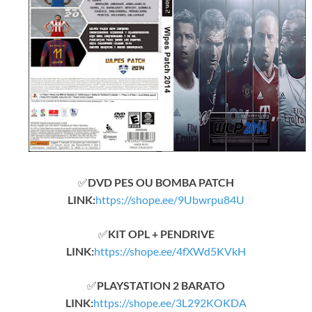
✅
DVD PES OU BOMBA PATCH
LINK:
https://shope.ee/9Ubwrpu84U
✅
KIT OPL + PENDRIVE
LINK:
https://shope.ee/4fXWd5KVkH
✅
PLAYSTATION 2 BARATO
LINK:
https://shope.ee/3L292KOKDA