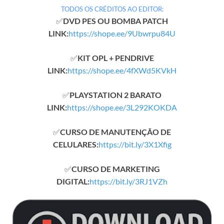
TODOS OS CRÉDITOS AO EDITOR:
✅
DVD PES OU BOMBA PATCH
LINK:
https://shope.ee/9Ubwrpu84U
✅
KIT OPL + PENDRIVE
LINK:
https://shope.ee/4fXWd5KVkH
✅
PLAYSTATION 2 BARATO
LINK:
https://shope.ee/3L292KOKDA
✅
CURSO DE MANUTENÇÃO DE
CELULARES:
https://bit.ly/3X1Xfig
✅
CURSO DE MARKETING
DIGITAL:
https://bit.ly/3RJ1VZh