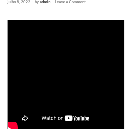
julho 8, 2022
-
by
admin
-
Leave a Comment