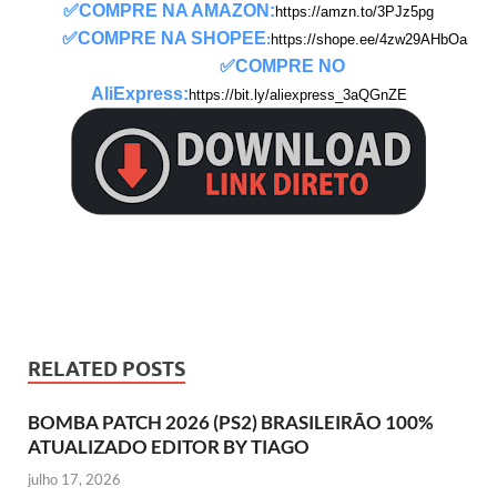
✅
COMPRE NA AMAZON
:
https://amzn.to/3PJz5pg
✅COMPRE NA SHOPEE
:
https://shope.ee/4zw29AHbOa
✅COMPRE NO
AliExpress:
https://bit.ly/aliexpress_3aQGnZE
RELATED POSTS
BOMBA PATCH 2026 (PS2) BRASILEIRÃO 100%
ATUALIZADO EDITOR BY TIAGO
julho 17, 2026