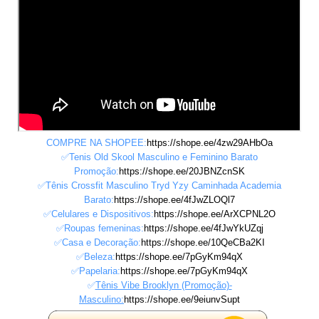
COMPRE NA SHOPEE:
https://shope.ee/4zw29AHbOa
✅Tenis Old Skool Masculino e Feminino Barato
Promoção:
https://shope.ee/20JBNZcnSK
✅Tênis Crossfit Masculino Tryd Yzy Caminhada Academia
Barato:
https://shope.ee/4fJwZLOQl7
✅Celulares e Dispositivos:
https://shope.ee/ArXCPNL2O
✅Roupas femeninas:
https://shope.ee/4fJwYkUZqj
✅Casa e Decoração:
https://shope.ee/10QeCBa2KI
✅Beleza:
https://shope.ee/7pGyKm94qX
✅Papelaria:
https://shope.ee/7pGyKm94qX
✅
Tênis Vibe Brooklyn (Promoção)-
Masculino:
https://shope.ee/9eiunvSupt