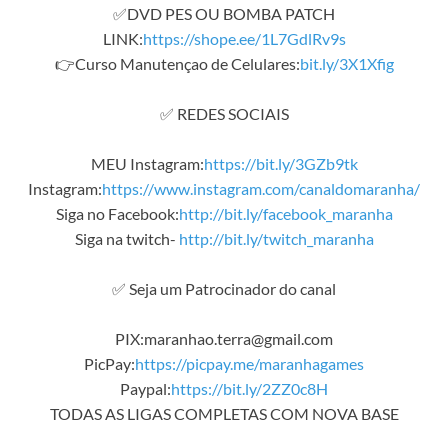
✅DVD PES OU BOMBA PATCH
LINK:
https://shope.ee/1L7GdlRv9s
👉Curso Manutençao de Celulares:
bit.ly/3X1Xfig
✅ REDES SOCIAIS
MEU Instagram:
https://bit.ly/3GZb9tk
Instagram:
https://www.instagram.com/canaldomaranha/
Siga no Facebook:
http://bit.ly/facebook_maranha
Siga na twitch-
http://bit.ly/twitch_maranha
✅ Seja um Patrocinador do canal
PIX:maranhao.terra@gmail.com
PicPay:
https://picpay.me/maranhagames
Paypal:
https://bit.ly/2ZZ0c8H
TODAS AS LIGAS COMPLETAS COM NOVA BASE