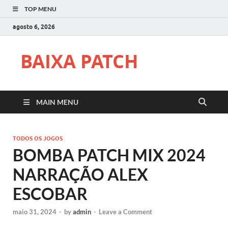
TOP MENU
agosto 6, 2026
BAIXA PATCH
MAIN MENU
TODOS OS JOGOS
BOMBA PATCH MIX 2024
NARRAÇÃO ALEX
ESCOBAR
maio 31, 2024
-
by
admin
-
Leave a Comment