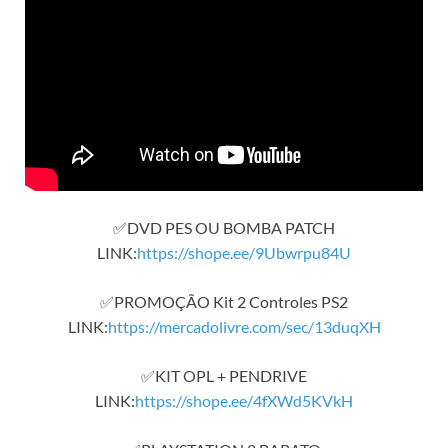
✅DVD PES OU BOMBA PATCH
LINK:
https://shope.ee/9Ubwrpu84U
✅PROMOÇÃO Kit 2 Controles PS2
LINK:
https://mercadolivre.com/sec/13duqXH
✅KIT OPL + PENDRIVE
LINK:
https://shope.ee/4fXWd5KVkH