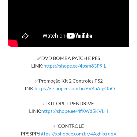
✅DVD BOMBA PATCH E PES
LINK:
https://shope.ee/4psm83P9lL
✅Promoção Kit 2 Controles PS2
LINK:
https://s.shopee.com.br/6V4aAIgObQ
✅KIT OPL + PENDRIVE
LINK:
https://shope.ee/4fXWd5KVkH
✅CONTROLE
PPSSPP:
https://s.shopee.com.br/4AghkcrdqX