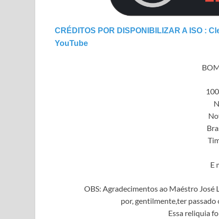
CRÉDITOS POR DISPONIBILIZAR A ISO : Cle
YouTube
BOM
100
N
No
Bra
Ti
E 
OBS: Agradecimentos ao Maéstro José L
por, gentilmente,ter passado o
Essa reliquia fo