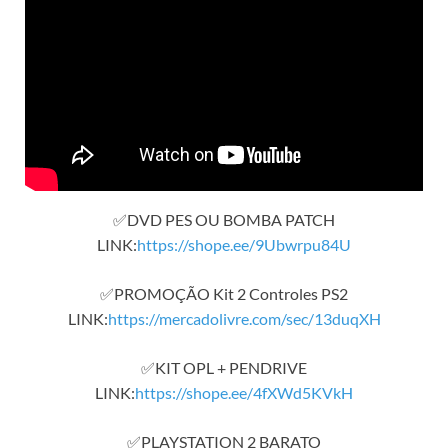
✅DVD PES OU BOMBA PATCH
LINK:
https://shope.ee/9Ubwrpu84U
✅PROMOÇÃO Kit 2 Controles PS2
LINK:
https://mercadolivre.com/sec/13duqXH
✅KIT OPL + PENDRIVE
LINK:
https://shope.ee/4fXWd5KVkH
✅PLAYSTATION 2 BARATO