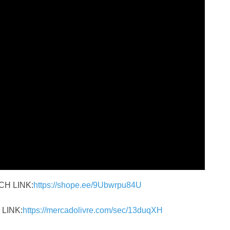
H LINK:
https://shope.ee/9Ubwrpu84U
 LINK:
https://mercadolivre.com/sec/13duqXH