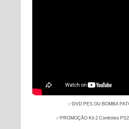
✅DVD PES OU BOMBA PATC
✅PROMOÇÃO Kit 2 Controles PS2