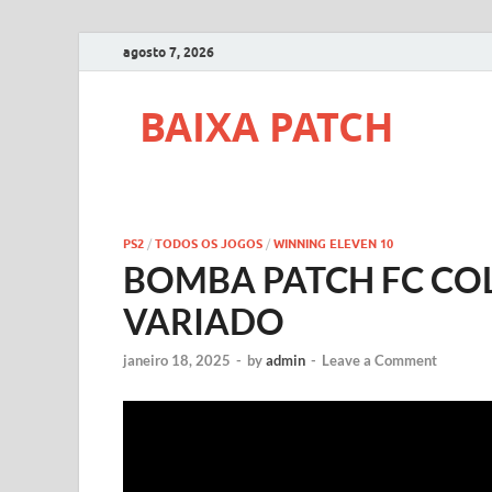
agosto 7, 2026
BAIXA PATCH
PS2
/
TODOS OS JOGOS
/
WINNING ELEVEN 10
BOMBA PATCH FC CO
VARIADO
janeiro 18, 2025
-
by
admin
-
Leave a Comment